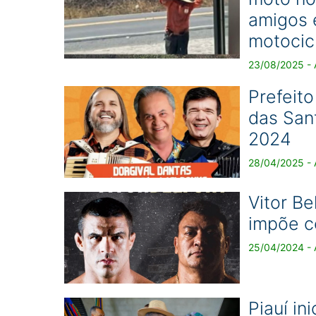
amigos 
motocic
23/08/2025 - 
Prefeito
das San
2024
28/04/2025 - A
Vitor Be
impõe c
25/04/2024 - A
Piauí in