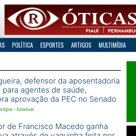
AS
POLÍTICA
ESPORTES
ARTIGOS
MULTIMÍDIA
gueira, defensor da aposentadoria
l para agentes de saúde,
a aprovação da PEC no Senado
rtigos - Estadual
tor de Francisco Macedo ganha
va através de vaquinha feita por