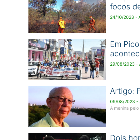
focos d
24/10/2023 - A
Em Picos
acontec
29/08/2023 - A
Artigo:
09/08/2023 - A
A menina pelo
Dois ho