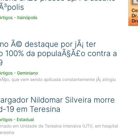
Ã³polis
tigos - Itainópolis
no Ã© destaque por jÃ¡ ter
o 100% da populaÃ§Ã£o contra a
9
rtigos - Geminiano
rÃ§o, que vem sendo aplicada constantemente jÃ¡ atingiu
rgador Nildomar Silveira morre
d-19 em Teresina
rtigos - Estadual
ernado em Unidade de Teresina Intensiva (UTI), em hospital
Teresina