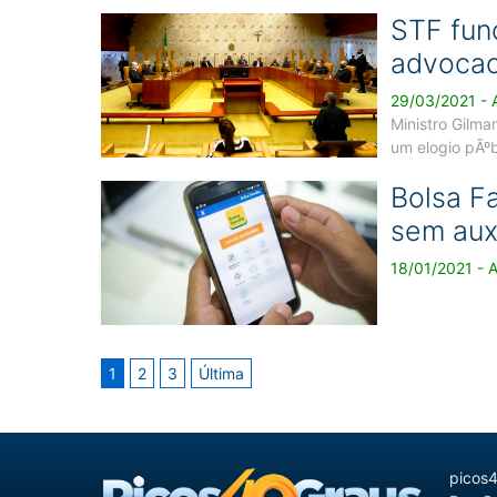
STF fun
advocaci
29/03/2021 - A
Ministro Gilma
um elogio pÃº
Bolsa F
sem aux
18/01/2021 - A
1
2
3
Última
picos