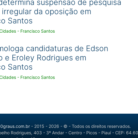
 determina suspensão de pesquisa
l irregular da oposição em
co Santos
Cidades - Francisco Santos
ologa candidaturas de Edson
o e Eroley Rodrigues em
co Santos
Cidades - Francisco Santos
40graus.com.br
- 2015 - 2026 - © - Todos os direitos reservados.
elho Rodrigues, 403 - 3º Andar - Centro - Picos - Piauí - CEP: 64.