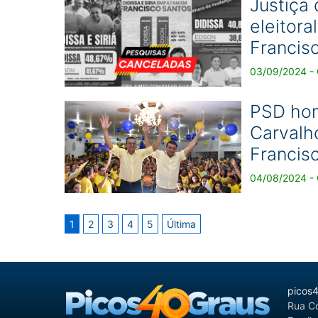
Justiça
eleitora
Francis
03/09/2024 - 
PSD hom
Carvalh
Francis
04/08/2024 - 
1
2
3
4
5
Última
picos
Rua Co