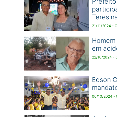
Prefeito
particip
Teresin
21/11/2024 - C
Homem m
em acid
22/10/2024 - G
Edson Ca
mandato
06/10/2024 - 