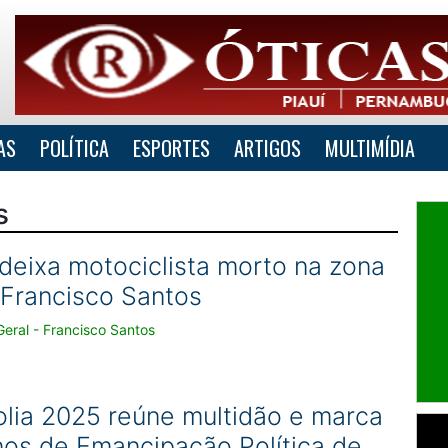
AS
POLÍTICA
ESPORTES
ARTIGOS
MULTIMÍDIA
s
deixa motociclista morto na zona
 Francisco Santos
eral - Francisco Santos
olia 2025 reúne multidão e marca
nos de Emancipação Política de