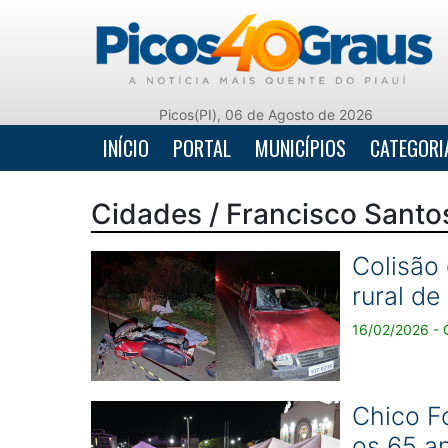
Picos(PI), 06 de Agosto de 2026
INÍCIO
PORTAL
MUNICÍPIOS
CATEGORI
Cidades / Francisco Santo
Colisão 
rural de
16/02/2026 - G
Chico F
os 65 a