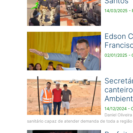
Santos
14/03/2025 - P
Edson C
Francis
02/01/2025 - 
Secretá
canteir
Ambient
14/12/2024 - 
Daniel Oliveir
sanitário capaz de atender demanda de toda a região