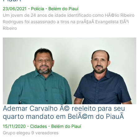
23/06/2021 - Polícia - Belém do Piauí
Um jovem de 24 anos de idade identificado como HÃ©lio Ribeiro
Rodrigues foi assassinado a tiros na praÃ§aÂ Evangelista ElÃ³i
Ribeiro
Ademar Carvalho Ã© reeleito para seu
quarto mandato em BelÃ©m do PiauÃ­
15/11/2020 - Cidades - Belém do Piauí
Grupo elegeu 9 vereadores