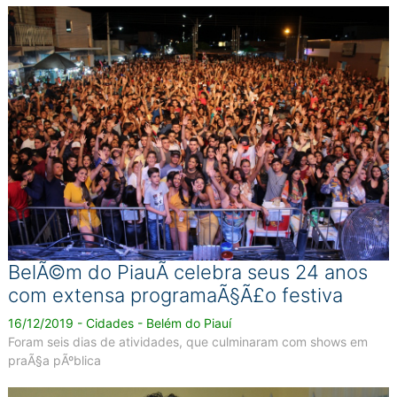
BelÃ©m do PiauÃ­ celebra seus 24 anos
com extensa programaÃ§Ã£o festiva
16/12/2019 - Cidades - Belém do Piauí
Foram seis dias de atividades, que culminaram com shows em
praÃ§a pÃºblica