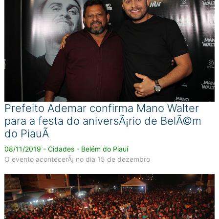
Prefeito Ademar confirma Mano Walter
para a festa do aniversÃ¡rio de BelÃ©m
do PiauÃ­
08/11/2019 - Cidades - Belém do Piauí
O evento acontecerÃ¡ no dia 15 de dezembro