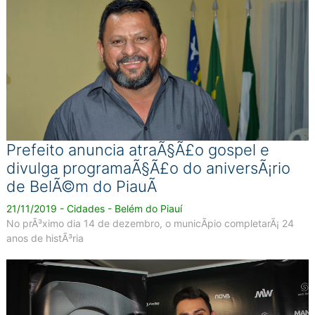
Prefeito anuncia atraÃ§Ã£o gospel e
divulga programaÃ§Ã£o do aniversÃ¡rio
de BelÃ©m do PiauÃ­
21/11/2019 - Cidades - Belém do Piauí
No prÃ³ximo dia 14 de dezembro, o municÃ­pio completarÃ¡ 24
anos de histÃ³ria