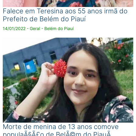
Falece em Teresina aos 55 anos irmã do
Prefeito de Belém do Piauí
14/01/2022 - Geral - Belém do Piauí
Morte de menina de 13 anos comove
populaÃ§Ã£o de BelÃ©m do PiauÃ­