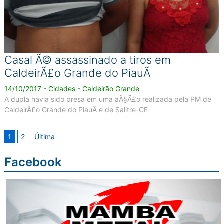
Casal Ã© assassinado a tiros em
CaldeirÃ£o Grande do PiauÃ­
14/10/2017 - Cidades - Caldeirão Grande
A dupla havia sido presa em uma aÃ§Ã£o realizada pela PM de
CaldeirÃ£o Grande do PiauÃ­ e de Salitre-CE
1
2
Última
Facebook