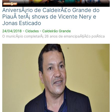
AniversÃ¡rio de CaldeirÃ£o Grande do
PiauÃ­ terÃ¡ shows de Vicente Nery e
Jonas Esticado
24/04/2018 - Cidades - Caldeirão Grande
O municÃ­pio completarÃ¡ 26 anos de emancipaÃ§Ã£o polÃ­tica