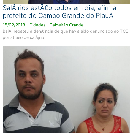
SalÃ¡rios estÃ£o todos em dia, afirma
prefeito de Campo Grande do PiauÃ­
15/02/2018 - Cidades - Caldeirão Grande
BaiÃ¡ rebateu a denÃºncia de que havia sido denunciado ao TCE
por atraso de salÃ¡rio