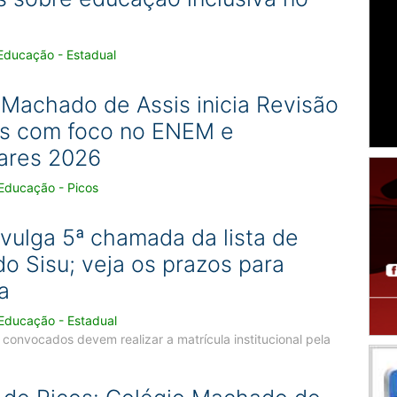
Educação - Estadual
 Machado de Assis inicia Revisão
as com foco no ENEM e
lares 2026
Educação - Picos
vulga 5ª chamada da lista de
o Sisu; veja os prazos para
a
Educação - Estadual
convocados devem realizar a matrícula institucional pela