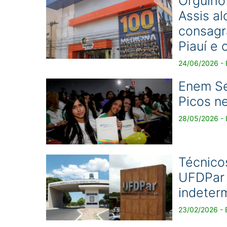
Orgulho
Assis a
consagr
Piauí e 
24/06/2026 - 
Enem Se
Picos ne
28/05/2026 - 
Técnico
UFDPar 
indeter
23/02/2026 - 