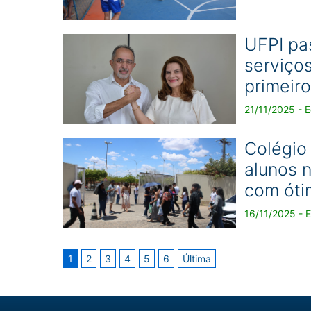
UFPI pa
serviço
primeir
21/11/2025 - 
Colégio
alunos 
com óti
16/11/2025 - 
1
2
3
4
5
6
Última