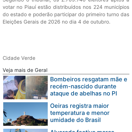
votar no Piauí estão distribuídos nos 224 municípios
do estado e poderão participar do primeiro turno das
Eleições Gerais de 2026 no dia 4 de outubro.
Cidade Verde
Veja mais de Geral
Bombeiros resgatam mãe e
recém-nascido durante
ataque de abelhas no PI
Oeiras registra maior
temperatura e menor
umidade do Brasil