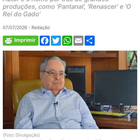
produções, como 'Pantanal', 'Renascer' e 'O
Rei do Gado'
07/07/2026 - Redação
Facebook
Twitter
WhatsApp
Email
Compartilhar
(Foto: Divulgação)