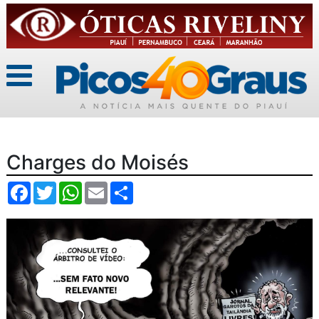
Charges do Moisés
Facebook
Twitter
WhatsApp
Email
Compartilhar